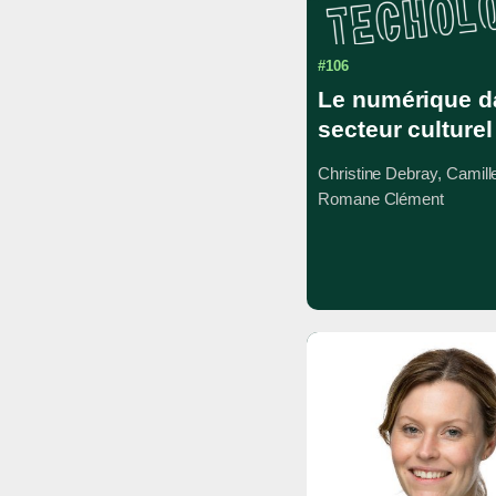
#106
Le numérique d
secteur culturel
Christine Debray, Camill
Romane Clément