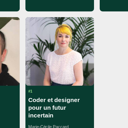
#1
Coder et designer
pour un futur
incertain
Marie-Cécile Paccard