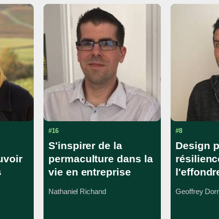
#16
#8
S'inspirer de la
Design 
uvoir
permaculture dans la
résilienc
s
vie en entreprise
l'effond
Nathaniel Richand
Geoffrey Dor