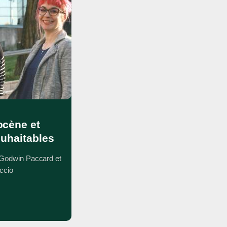
ocène et
ouhaitables
 Godwin Paccard et
ccio