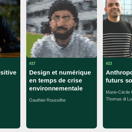
#27
#23
sitive
Design et numérique
Anthrop
en temps de crise
futurs s
environnementale
Marie-Cécile
Thomas di Lu
Gauthier Roussilhe