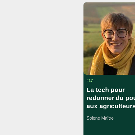
#17
La tech pour
redonner du po
aux agriculteur
Solene Maître