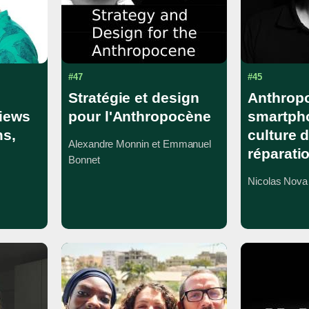
#47
#45
Stratégie et design
Anthropo
views
pour l'Anthropocène
smartph
ms,
culture d
Alexandre Monnin et Emmanuel
réparati
Bonnet
Nicolas Nova