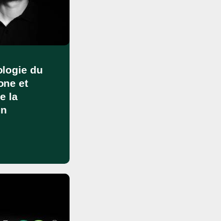
logie du
one et
e la
on