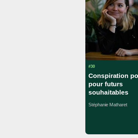
#30
Conspiration po
pour futurs
souhaitables
Stéphanie Matharet