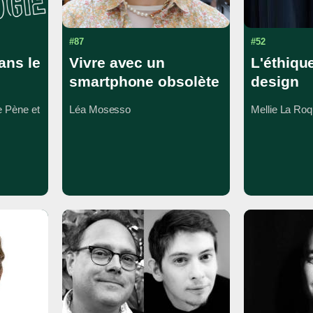
#87
#52
ans le
Vivre avec un
L'éthiqu
smartphone obsolète
design
e Pène et
Léa Mosesso
Mellie La Roq