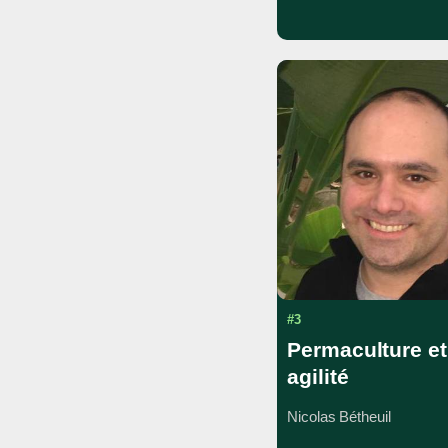
#3
Permaculture et
agilité
Nicolas Bétheuil