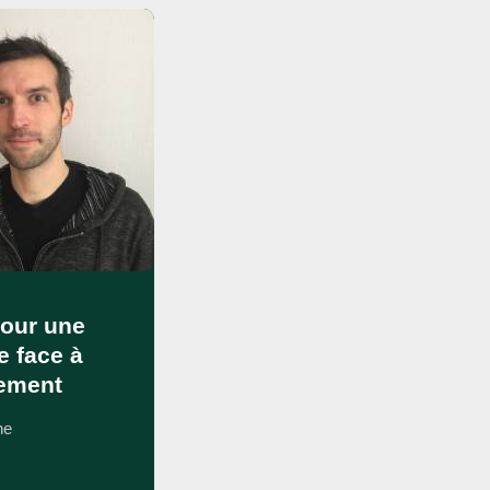
pour une
e face à
rement
ne