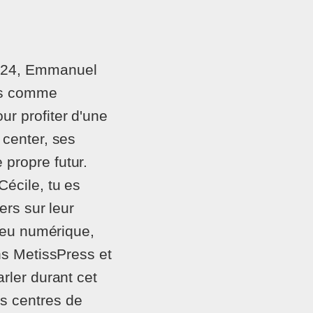
2024, Emmanuel
ses comme
r profiter d'une
 center, ses
propre futur.
écile, tu es
ers sur leur
 feu numérique,
ns MetissPress et
rler durant cet
s centres de