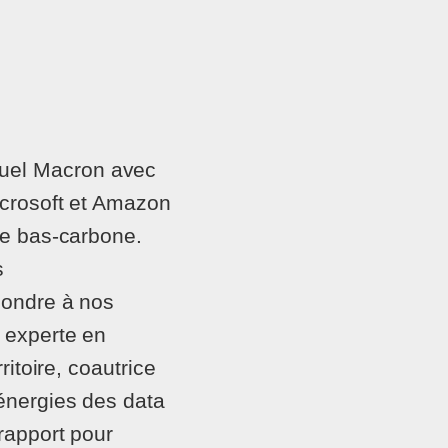
uel Macron avec
icrosoft et Amazon
ie bas-carbone.
s
pondre à nos
 experte en
ritoire, coautrice
 énergies des data
rapport pour