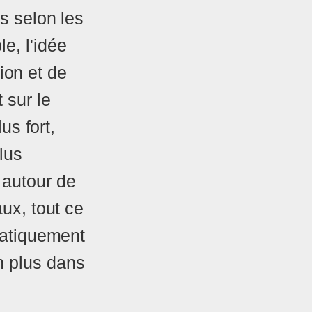
es selon les
e, l'idée
tion et de
 sur le
us fort,
lus
 autour de
aux, tout ce
ématiquement
n plus dans