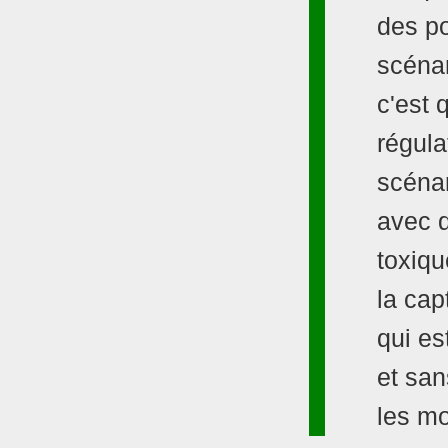
des po
scénar
c'est q
régula
scénari
avec d
toxiqu
la cap
qui es
et san
les mo