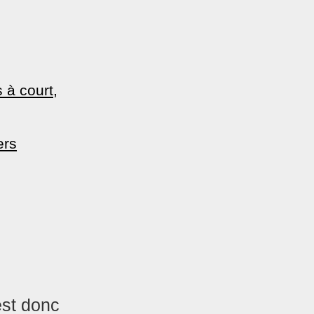
 à court,
ers
est donc